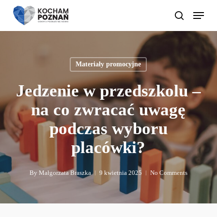
Skip
Menu
to
search
main
content
Materiały promocyjne
Jedzenie w przedszkolu –
na co zwracać uwagę
podczas wyboru
placówki?
By
Małgorzata Braszka
9 kwietnia 2025
No Comments